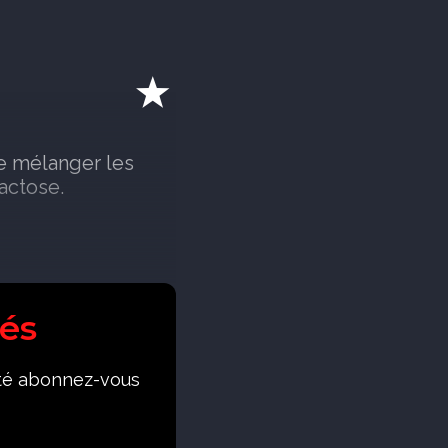
de mélanger les
actose.
és
mité abonnez-vous