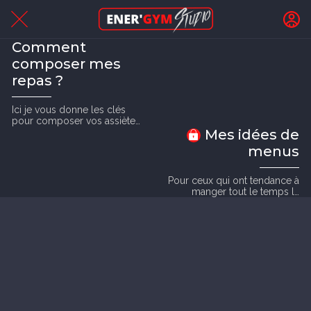
Comment
composer mes
repas ?
Ici je vous donne les clés
pour composer vos assiètes
et vos menus, pour que vos
Mes idées de
repas soient équilibrés et
menus
variés.
Pour ceux qui ont tendance à
manger tout le temps la
même chose, je vous
propose des idées de
menus. Ces idées vous
permettrons de gagner du
temps.